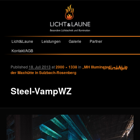
Hauptmenü
Licht&Laune
Leistungen
Galerie
Partner
Zum primären Inhalt springen
Zum sekundären Inhalt springen
Kontakt/AGB
Published
18. Juli 2013
at
2000 × 1338
in
„MH Illuminated“ – L&L in
Bilder-
← Vorheriges
der Maxhütte in Sulzbach-Rosenberg
Navigation
Steel-VampWZ