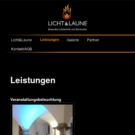
Hauptmenü
Leistungen
Licht&Laune
Galerie
Partner
Zum primären Inhalt springen
Zum sekundären Inhalt springen
Kontakt/AGB
Leistungen
Veranstaltungsbeleuchtung