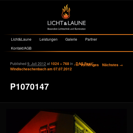
Hauptmenü
Licht&Laune
Leistungen
Galerie
Partner
Zum primären Inhalt springen
Zum sekundären Inhalt springen
Kontakt/AGB
Published
9. Juli 2012
at
1024 × 768
in
„DAS Fest“,
Bilder-Navigation
← Vorheriges
Nächstes →
Windischeschenbach am 07.07.2012
P1070147