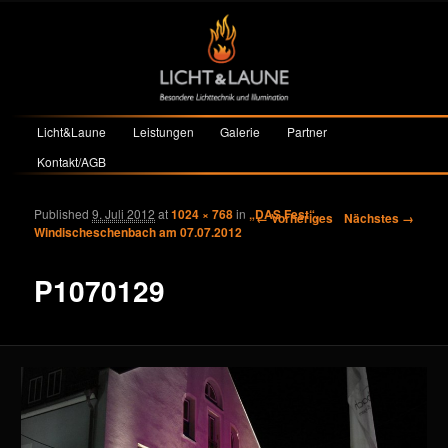
Hauptmenü
Licht&Laune
Leistungen
Galerie
Partner
Zum primären Inhalt springen
Zum sekundären Inhalt springen
Kontakt/AGB
Published
9. Juli 2012
at
1024 × 768
in
„DAS Fest“,
Bilder-Navigation
← Vorheriges
Nächstes →
Windischeschenbach am 07.07.2012
P1070129