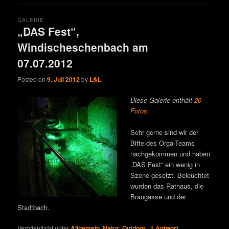
GALERIE
„DAS Fest“,
Windischeschenbach am
07.07.2012
Posted on
9. Juli 2012
by
L&L
Diese Galerie enthält
26
Fotos
.
Sehr gerne sind wir der
Bitte des Orga-Teams
nachgekommen und haben
„DAS Fest“ ein wenig in
Szene gesetzt. Beleuchtet
wurden das Rathaus, die
Braugasse und der
Stadtbach.
Veröffentlicht unter
Allgemein
,
Natur
,
Outdoor
|
1
Antwort