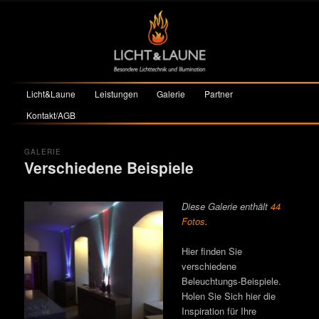
Hauptmenü
Licht&Laune
Leistungen
Galerie
Partner
Zum primären Inhalt springen
Zum sekundären Inhalt springen
Kontakt/AGB
GALERIE
Verschiedene Beispiele
Posted on
26. Februar 2012
by
Johannes
Diese Galerie enthält
44
Fotos
.
Hier finden Sie
verschiedene
Beleuchtungs-Beispiele.
Holen Sie Sich hier die
Inspiration für Ihre