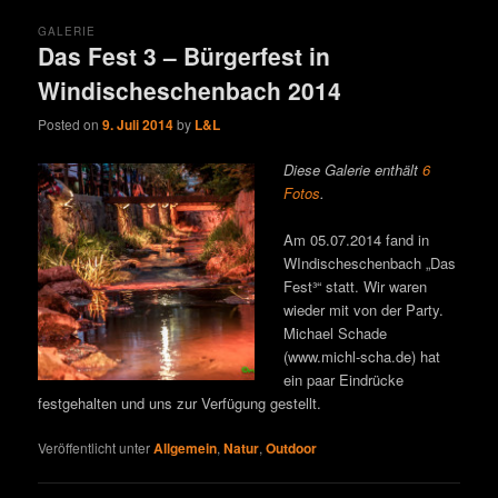
GALERIE
Das Fest 3 – Bürgerfest in
Windischeschenbach 2014
Posted on
9. Juli 2014
by
L&L
Diese Galerie enthält
6
Fotos
.
Am 05.07.2014 fand in
WIndischeschenbach „Das
Fest³“ statt. Wir waren
wieder mit von der Party.
Michael Schade
(www.michl-scha.de) hat
ein paar Eindrücke
festgehalten und uns zur Verfügung gestellt.
Veröffentlicht unter
Allgemein
,
Natur
,
Outdoor