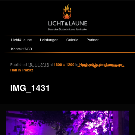
Hauptmenü
Licht&Laune
Leistungen
Galerie
Partner
Zum primären Inhalt springen
Zum sekundären Inhalt springen
Kontakt/AGB
Published
15. Juli 2015
at
1600 × 1200
in
Hochzeit in der Lumperer-
Bilder-Navigation
← Vorheriges
Nächstes →
Hall in Trabitz
IMG_1431