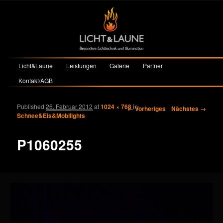
Hauptmenü
Licht&Laune
Leistungen
Galerie
Partner
Zum primären Inhalt springen
Zum sekundären Inhalt springen
Kontakt/AGB
Published
26. Februar 2012
at
1024 × 768
in
Bilder-Navigation
← Vorheriges
Nächstes →
Schnee&Eis&Mobilights
P1060255