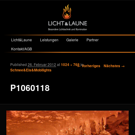
Hauptmenü
Licht&Laune
Leistungen
Galerie
Partner
Zum primären Inhalt springen
Zum sekundären Inhalt springen
Kontakt/AGB
Published
26. Februar 2012
at
1024 × 768
in
Bilder-Navigation
← Vorheriges
Nächstes →
Schnee&Eis&Mobilights
P1060118